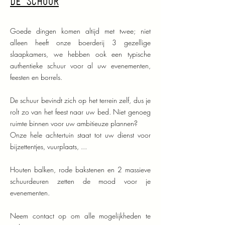
de schuur
Goede dingen komen altijd met twee; niet
alleen heeft onze boerderij 3 gezellige
slaapkamers, we hebben ook een typische
authentieke schuur voor al uw evenementen,
feesten en borrels.
De schuur bevindt zich op het terrein zelf, dus je
rolt zo van het feest naar uw bed. Niet genoeg
ruimte binnen voor uw ambitieuze plannen?
Onze hele achtertuin staat tot uw dienst voor
bijzettentjes, vuurplaats, ...
Houten balken, rode bakstenen en 2 massieve
schuurdeuren zetten de mood voor je
evenementen.
Neem contact op om alle mogelijkheden te