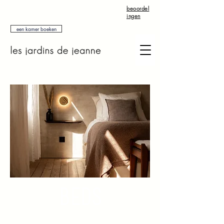
beoordel
ingen
een kamer boeken
BEds